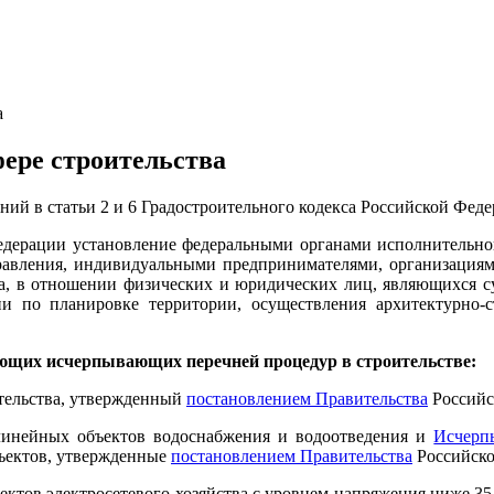
а
ере строительства
ний в статьи 2 и 6 Градостроительного кодекса Российской Феде
едерации установление федеральными органами исполнительно
равления, индивидуальными предпринимателями, организациям
а, в отношении физических и юридических лиц, являющихся су
по планировке территории, осуществления архитектурно-стр
ующих исчерпывающих перечней процедур в строительстве:
тельства, утвержденный
постановлением Правительства
Российс
линейных объектов водоснабжения и водоотведения и
Исчерп
бъектов, утвержденные
постановлением Правительства
Российско
ъектов электросетевого хозяйства с уровнем напряжения ниже 