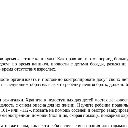
 время - летние каникулы! Как правило, в этот период большу
 досуг во время каникул, провести с детьми беседы, разъясни
 время отсутствия взрослых.
ость организовать и постоянно контролировать досуг своих дет
вучит следующим образом: всё, что ребёнку нельзя брать, должн
 и зажигалки. Храните в недоступных для детей местах легковосп
 шалость с огнем опасна для их жизни. Научите ребенка прави
 «101» или «112», позвать на помощь соседей и быстро эвакуиров
бами экстренной помощи (полиция, скорая помощь, пожарная охр
а также о том, как вести себя в случае возгорания или задымлен