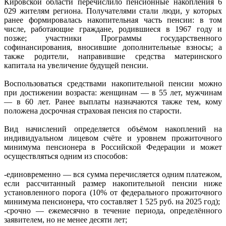
Кировской области перечислило пенсионные накопления 6
029 жителям региона. Получателями стали люди, у которых
ранее формировалась накопительная часть пенсии: в том
числе, работающие граждане, родившиеся в 1967 году и
позже; участники Программы государственного
софинансирования, вносившие дополнительные взносы; а
также родители, направившие средства материнского
капитала на увеличение будущей пенсии.
Воспользоваться средствами накопительной пенсии можно
при достижении возраста: женщинам — в 55 лет, мужчинам
— в 60 лет. Ранее выплаты назначаются также тем, кому
положена досрочная страховая пенсия по старости.
Вид начислений определяется объёмом накоплений на
индивидуальном лицевом счёте и уровнем прожиточного
минимума пенсионера в Российской Федерации и может
осуществляться одним из способов:
-единовременно — вся сумма перечисляется одним платежом,
если рассчитанный размер накопительной пенсии ниже
установленного порога (10% от федерального прожиточного
минимума пенсионера, что составляет 1 525 руб. на 2025 год);
-срочно — ежемесячно в течение периода, определённого
заявителем, но не менее десяти лет;